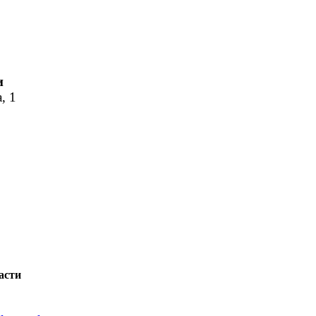
и
, 1
асти