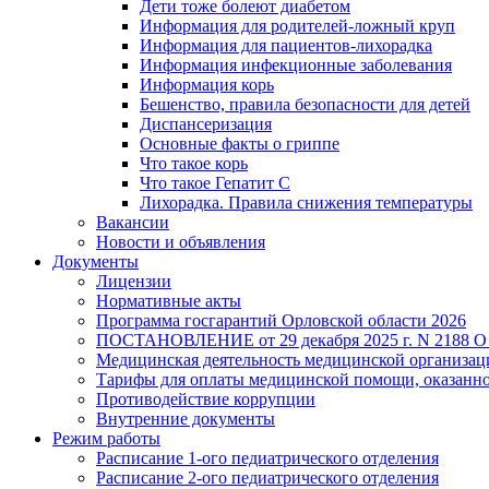
Дети тоже болеют диабетом
Информация для родителей-ложный круп
Информация для пациентов-лихорадка
Информация инфекционные заболевания
Информация корь
Бешенство, правила безопасности для детей
Диспансеризация
Основные факты о гриппе
Что такое корь
Что такое Гепатит С
Лихорадка. Правила снижения температуры
Вакансии
Новости и объявления
Документы
Лицензии
Нормативные акты
Программа госгарантий Орловской области 2026
ПОСТАНОВЛЕНИЕ от 29 декабря 2025 г. N 2
Медицинская деятельность медицинской организац
Тарифы для оплаты медицинской помощи, оказанно
Противодействие коррупции
Внутренние документы
Режим работы
Расписание 1-ого педиатрического отделения
Расписание 2-ого педиатрического отделения