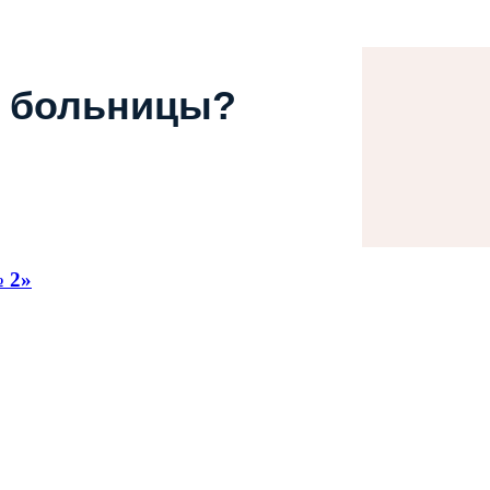
 больницы?
 2»